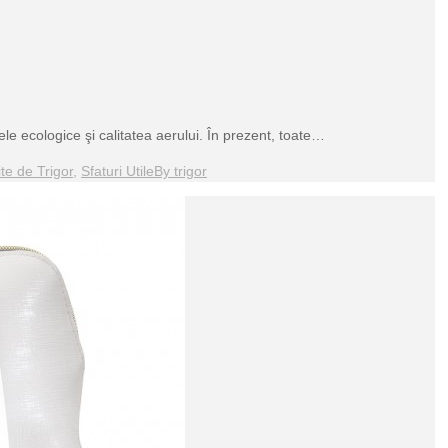
ele ecologice şi calitatea aerului. În prezent, toate…
te de Trigor
,
Sfaturi Utile
By
trigor