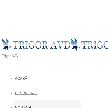
en
ro
ru
Trigor AVD
ACASĂ
DESPRE NOI
NOUTĂȚI
Istoric