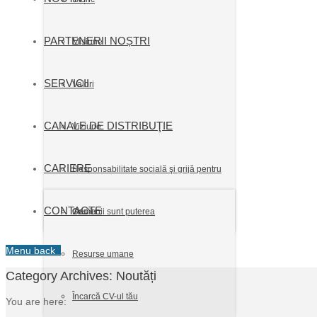
PARTENERII NOȘTRI
Misiune
SERVICII
Valori
CANALE DE DISTRIBUŢIE
Viziune
CARIERE
Responsabilitate socială şi grijă pentru
CONTACTE
mediu
Oamenii sunt puterea
Menu
back
Resurse umane
Category Archives:
Noutăți
Încarcă CV-ul tău
You are here: