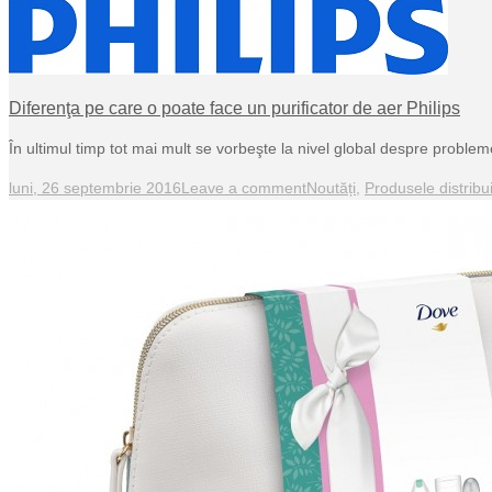
Diferenţa pe care o poate face un purificator de aer Philips
În ultimul timp tot mai mult se vorbeşte la nivel global despre problem
luni, 26 septembrie 2016
Leave a comment
Noutăți
,
Produsele distribui