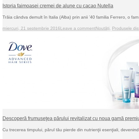
Istoria faimoasei cremei de alune cu cacao Nutella
Trăia cândva demult în Italia (Alba) prin anii ’40 familia Ferrero, o f
miercuri, 21 septembrie 2016
Leave a comment
Noutăți
,
Produsele dist
Descoperă frumuseţea părului revitalizat cu noua gamă premiu
Cu trecerea timpului, părul tău pierde din nutrienţii esenţiali, devenind