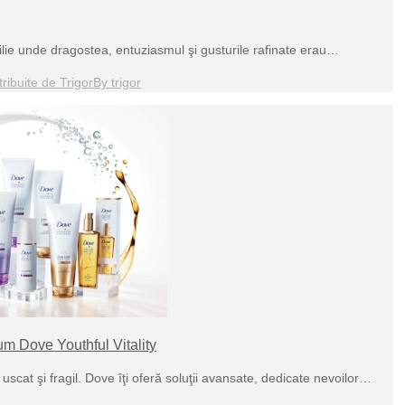
amilie unde dragostea, entuziasmul şi gusturile rafinate erau…
ribuite de Trigor
By
trigor
m Dove Youthful Vitality
 uscat şi fragil. Dove îţi oferă soluţii avansate, dedicate nevoilor…