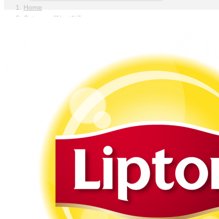
Home
Category "Noutăți"
(Page 8)