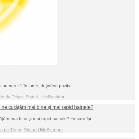
ai numarul 1 în lume, deţinând poziţia…
ite de Trigor
,
Sfaturi Utile
By
trigor
 ne curăţăm mai bine şi mai rapid hainele?
ăţăm mai bine şi mai rapid hainele? Fiecare îşi…
te de Trigor
,
Sfaturi Utile
By
trigor