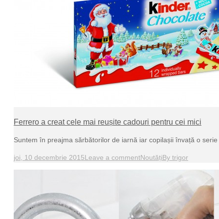
Ferrero a creat cele mai reușite cadouri pentru cei mici
Suntem în preajma sărbătorilor de iarnă iar copilașii învață o se
joi, 10 decembrie 2015
Leave a comment
Noutăți
By
trigor