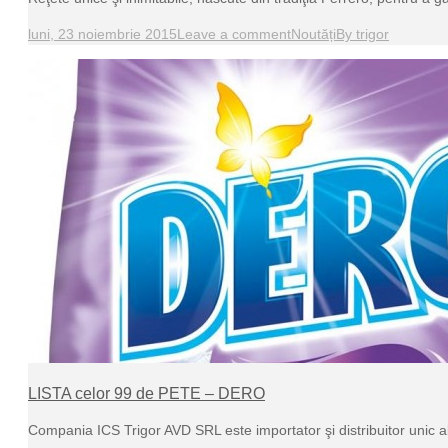
luni, 23 noiembrie 2015
Leave a comment
Noutăți
By
trigor
LISTA celor 99 de PETE – DERO
Compania ICS Trigor AVD SRL este importator şi distribuitor uni