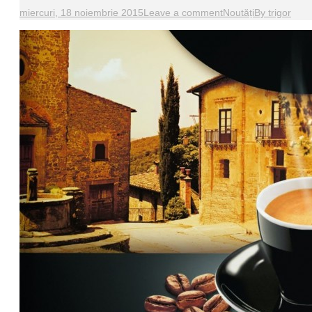
miercuri, 18 noiembrie 2015
Leave a comment
Noutăți
By
trigor