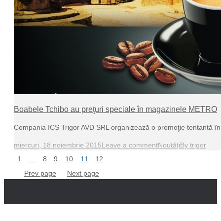
Boabele Tchibo au preţuri speciale în magazinele METRO
Compania ICS Trigor AVD SRL organizează o promoţie tentantă în 
miercuri, 18 noiembrie 2015
Leave a comment
Noutăți
By
trigor
1
…
8
9
10
11
12
Prev page
Next page