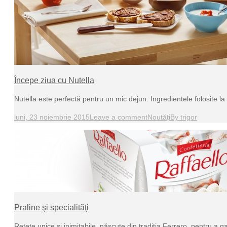
Începe ziua cu Nutella
Nutella este perfectă pentru un mic dejun. Ingredientele folosite l
luni, 23 noiembrie 2015
Leave a comment
Noutăți
By
trigor
Praline şi specialităţi
Reţete unice şi inimitabile, născute din tradiţia Ferrero, pentru a 