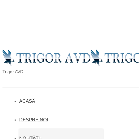
en
ro
ru
Trigor AVD
ACASĂ
DESPRE NOI
NOUTĂȚI
Istoric