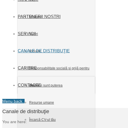
PARTENERII NOȘTRI
Misiune
SERVICII
Valori
CANALE DE DISTRIBUŢIE
Viziune
CARIERE
Responsabilitate socială şi grijă pentru
CONTACTE
mediu
Oamenii sunt puterea
Menu
back
Resurse umane
Canale de distribuţie
Încarcă CV-ul tău
You are here: