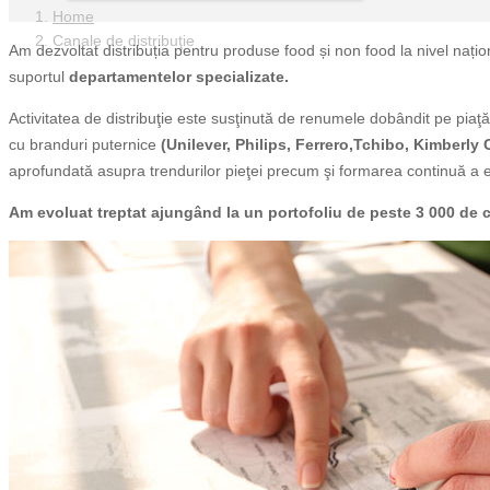
Home
Canale de distribuţie
Am dezvoltat distribuția pentru produse food și non food la nivel naț
suportul
departamentelor specializate.
Activitatea de distribuţie este susţinută de renumele dobândit pe piaţă,
cu branduri puternice
(Unilever, Philips, Ferrero,Tchibo, Kimberly 
aprofundată asupra trendurilor pieţei precum şi formarea continuă a e
Am evoluat treptat ajungând la un portofoliu de peste 3 000 de c