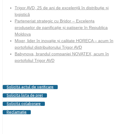
Trigor AVD, 25 de ani de excelență în distribuție și
logistică
Parteneriat strategic cu Bridor – Excelența
produselor de panificație și patiserie în Republica
Moldova
Mixer, lider în inovație și calitate HORECA – acum în
portofoliul distribuitorului Trigor AVD
Babynova, brandul companiei NOVATEX, acum în
portofoliul Trigor AVD
Solicită actul de verificare
Solicită lista de preţ
Solicită colaborare
Reclamaţie