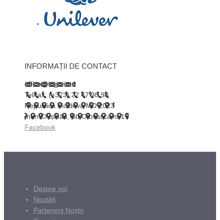
INFORMAȚII DE CONTACT
office@trigor.md
Tel/fax: (+373) 22 47 98 98
Republica Moldova MD 2023
mun.Chișinău, Str.Otovasca nr.17
Facebook
Despre noi
Noutăți
Partenerii Noștri