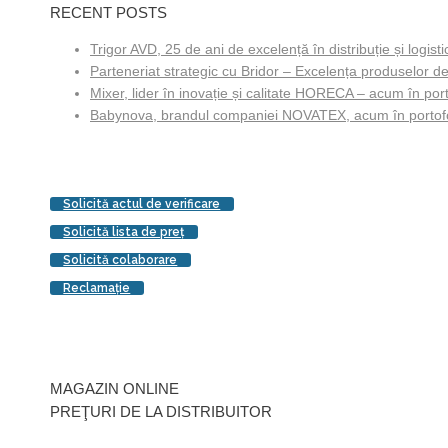
RECENT POSTS
Trigor AVD, 25 de ani de excelență în distribuție și logisti
Parteneriat strategic cu Bridor – Excelența produselor de
Mixer, lider în inovație și calitate HORECA – acum în porto
Babynova, brandul companiei NOVATEX, acum în portofol
Solicită actul de verificare
Solicită lista de preţ
Solicită colaborare
Reclamaţie
MAGAZIN ONLINE
PREŢURI DE LA DISTRIBUITOR