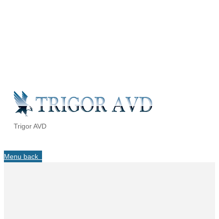
Trigor AVD
Menu
back