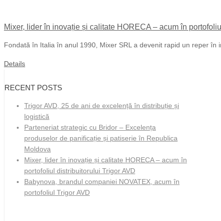
Mixer, lider în inovație și calitate HORECA – acum în portofoliu
Fondată în Italia în anul 1990, Mixer SRL a devenit rapid un reper în i
Details
RECENT POSTS
Trigor AVD, 25 de ani de excelență în distribuție și
logistică
Parteneriat strategic cu Bridor – Excelența
produselor de panificație și patiserie în Republica
Moldova
Mixer, lider în inovație și calitate HORECA – acum în
portofoliul distribuitorului Trigor AVD
Babynova, brandul companiei NOVATEX, acum în
portofoliul Trigor AVD