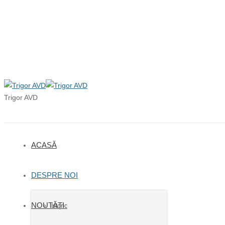
en
ro
ru
Trigor AVD
ACASĂ
DESPRE NOI
NOUTĂȚI
Istoric