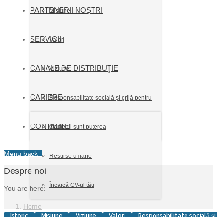
PARTENERII NOȘTRI
Misiune
SERVICII
Valori
CANALE DE DISTRIBUŢIE
Viziune
CARIERE
Responsabilitate socială şi grijă pentru
CONTACTE
mediu
Oamenii sunt puterea
Menu
back
Resurse umane
Despre noi
Încarcă CV-ul tău
You are here:
Home
Istoric
Misiune
Viziune
Valori
Responsabilitate socială şi