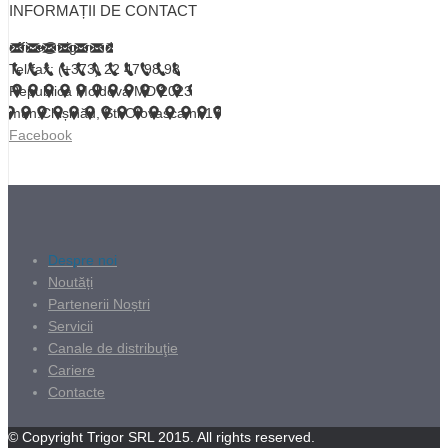
INFORMAȚII DE CONTACT
office@trigor.md
Tel/fax: (+373) 22 47 98 98
Republica Moldova MD 2023
mun.Chișinău, Str.Otovasca nr.17
Facebook
Despre noi
Noutăți
Partenerii Noștri
Servicii
Canale de distribuţie
Cariere
Contacte
© Copyright Trigor SRL 2015. All rights reserved.