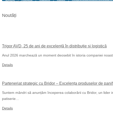
Despre noi
Noutăți
Trigor AVD, 25 de ani de excelență în distribuție și logistică
Anul 2026 marchează un moment deosebit în istoria companiei noastre 
Details
Parteneriat strategic cu Bridor – Excelența produselor de panif
Suntem mândri să anunțăm începerea colaborării cu Bridor, un lider int
patiserie…
Details