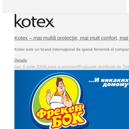
Kotex – mai multă protecţie, mai mult confort, mai
Kotex este un brand internaţional de igienă feminină al compa
Details
luni, 6 iunie 2016
Leave a comment
Produsele distribuite de Tri