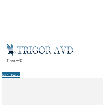
Trigor AVD
Menu
back