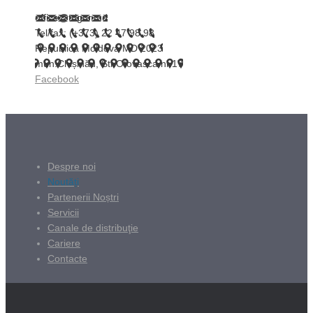
office@trigor.md
Tel/fax: (+373) 22 47 98 98
Republica Moldova MD 2023
mun.Chișinău, Str.Otovasca nr.17
Facebook
Despre noi
Noutăți
Partenerii Noștri
Servicii
Canale de distribuţie
Cariere
Contacte