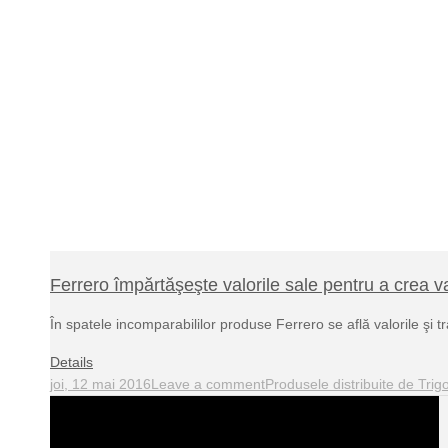
Ferrero împărtăşeşte valorile sale pentru a crea v
În spatele incomparabililor produse Ferrero se află valorile şi tr
Details
joi, 12 mai 2016
Leave a comment
Produsele distribuite de Trig