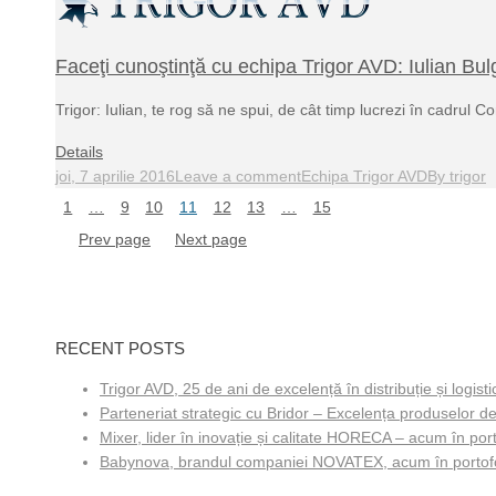
Faceţi cunoştinţă cu echipa Trigor AVD: Iulian B
Trigor: Iulian, te rog să ne spui, de cât timp lucrezi în cadrul
Details
joi, 7 aprilie 2016
Leave a comment
Echipa Trigor AVD
By
trigor
1
…
9
10
11
12
13
…
15
Prev page
Next page
RECENT POSTS
Trigor AVD, 25 de ani de excelență în distribuție și logisti
Parteneriat strategic cu Bridor – Excelența produselor de
Mixer, lider în inovație și calitate HORECA – acum în porto
Babynova, brandul companiei NOVATEX, acum în portofol