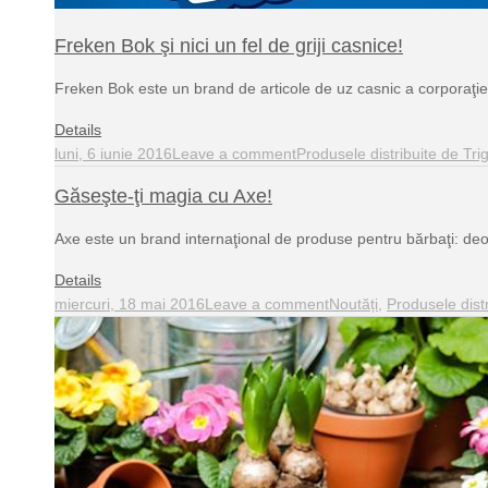
Freken Bok şi nici un fel de griji casnice!
Freken Bok este un brand de articole de uz casnic a corporaţiei
Details
luni, 6 iunie 2016
Leave a comment
Produsele distribuite de Tri
Găseşte-ţi magia cu Axe!
Axe este un brand internaţional de produse pentru bărbaţi: deo
Details
miercuri, 18 mai 2016
Leave a comment
Noutăți
,
Produsele distr