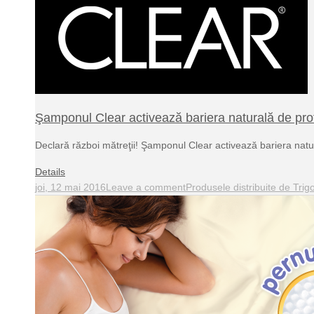
Şamponul Clear activează bariera naturală de prot
Declară război mătreţii! Şamponul Clear activează bariera natur
Details
joi, 12 mai 2016
Leave a comment
Produsele distribuite de Trig