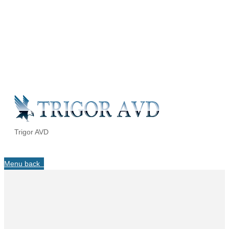
Trigor AVD
Menu
back