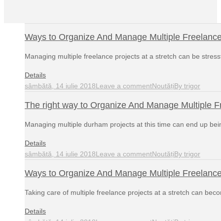
Ways to Organize And Manage Multiple Freelance
Managing multiple freelance projects at a stretch can be stres
Details
sâmbătă, 14 iulie 2018
Leave a comment
Noutăți
By
trigor
The right way to Organize And Manage Multiple F
Managing multiple durham projects at this time can end up be
Details
sâmbătă, 14 iulie 2018
Leave a comment
Noutăți
By
trigor
Ways to Organize And Manage Multiple Freelance 
Taking care of multiple freelance projects at a stretch can b
Details