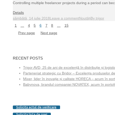
Controlling multiple freelancer projects during a period can b
Details
sâmbătă, 14 iulie 2018
Leave a comment
Noutăți
By
trigor
1
…
4
5
6
7
8
…
15
Prev page
Next page
RECENT POSTS
Trigor AVD, 25 de ani de excelență în distribuție și logisti
Parteneriat strategic cu Bridor – Excelența produselor de
Mixer, lider în inovație și calitate HORECA – acum în porto
Babynova, brandul companiei NOVATEX, acum în portofol
Solicită actul de verificare
Solicită lista de preţ