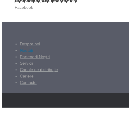
mun.Chișinău, Str.Otovasca nr.17
Facebook
Despre noi
Noutăți
Partenerii Noștri
Servicii
Canale de distribuţie
Cariere
Contacte