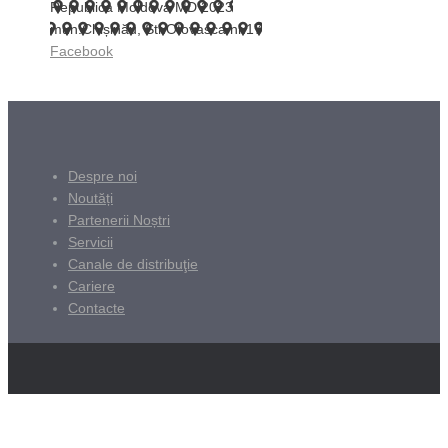
Republica Moldova MD 2023
mun.Chișinău, Str.Otovasca nr.17
Facebook
Despre noi
Noutăți
Partenerii Noștri
Servicii
Canale de distribuţie
Cariere
Contacte