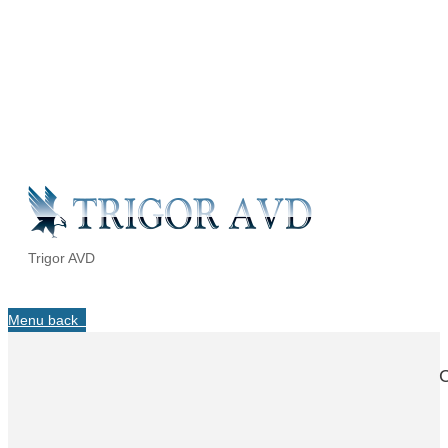
Trigor AVD
Menu
back
C