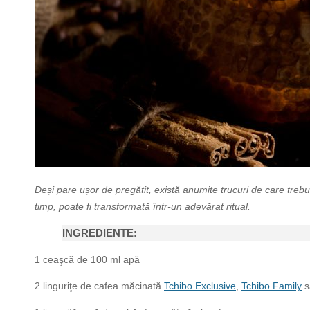
Deși pare ușor de pregătit, există anumite trucuri de care trebu
timp, poate fi transformată într-un adevărat ritual.
INGREDIENTE:
1 ceaşcă de 100 ml apă
2 linguriţe de cafea măcinată
Tchibo Exclusive
,
Tchibo Family
s