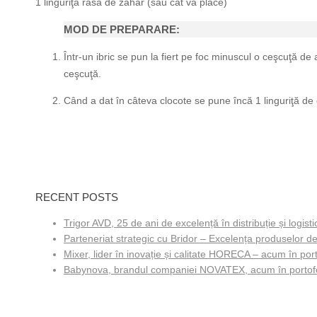
1 linguriţă rasă de zahăr (sau cât vă place)
MOD DE PREPARARE:
Într-un ibric se pun la fiert pe foc minuscul o ceşcuţă de
ceşcuţă.
Când a dat în câteva clocote se pune încă 1 linguriţă de
RECENT POSTS
Trigor AVD, 25 de ani de excelență în distribuție și logisti
Parteneriat strategic cu Bridor – Excelența produselor de
Mixer, lider în inovație și calitate HORECA – acum în porto
Babynova, brandul companiei NOVATEX, acum în portofol