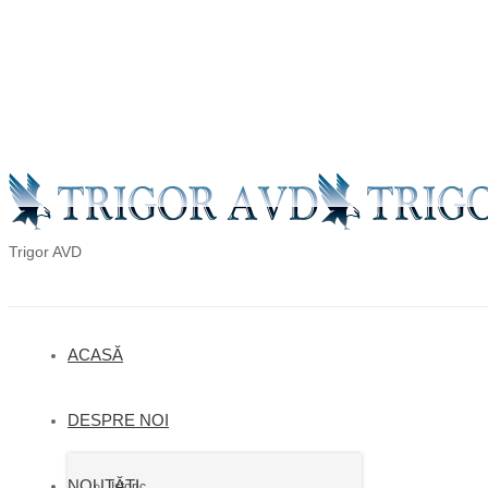
en
ro
ru
Trigor AVD
ACASĂ
DESPRE NOI
NOUTĂȚI
Istoric