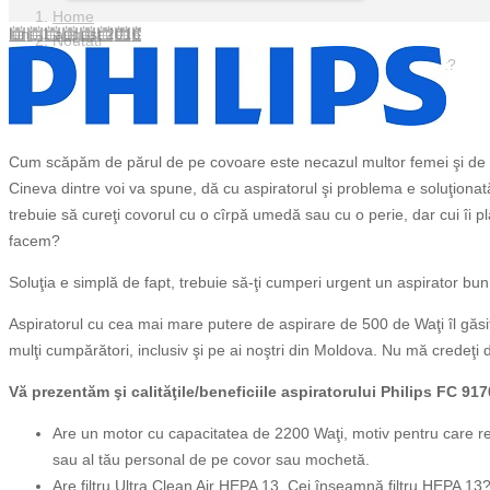
Home
luni, 1 august 2016
Noutăți
Cum scăpăm de părul de pe covoare fără prea mult efort?
Cum scăpăm de părul de pe covoare este necazul multor femei şi de mul
Cineva dintre voi va spune, dă cu aspiratorul şi problema e soluţionată
trebuie să cureţi covorul cu o cîrpă umedă sau cu o perie, dar cui îi p
facem?
Soluţia e simplă de fapt, trebuie să-ţi cumperi urgent un aspirator bun, 
Aspiratorul cu cea mai mare putere de aspirare de 500 de Waţi îl găsiţ
mulţi cumpărători, inclusiv şi pe ai noştri din Moldova. Nu mă credeţi da
Vă prezentăm şi calităţile/beneficiile aspiratorului Philips FC 91
Are un motor cu capacitatea de 2200 Waţi, motiv pentru care re
sau al tău personal de pe covor sau mochetă.
Are filtru Ultra Clean Air HEPA 13. Cei înseamnă filtru HEPA 13? 