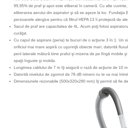
99,95% de praf şi apoi este eliberat în cameră. Cu alte cuvinte, 
eliberarea aerului din aspirator şi să se aşeze la loc. Fundaţia 
persoanele alergice pentru că filtrul HEPA 13 îi protejeză de ale
Sacul de praf are capacitatea de 4L. Acum poţi folosi aspiratorul 
curăţat.
Cu capul de aspirare (peria) te bucuri de o acţiune 3 în 1. Un si
orificiul mai mare aspiră cu uşurinţă obiecte mari; datorită flu
perii laterale mătură bine praful şi mizeria de pe lîngă mobile şi 
spaţii înguste şi mobila.
Lungimea cablului de 7 m îţi asigură o rază de acţiune de 10 m
Datorită nivelului de zgomot de 78 dB nimeni nu te va mai întreb
Dimensiunele rezonabile (500x320x280 mm) îţi permit să fie dep