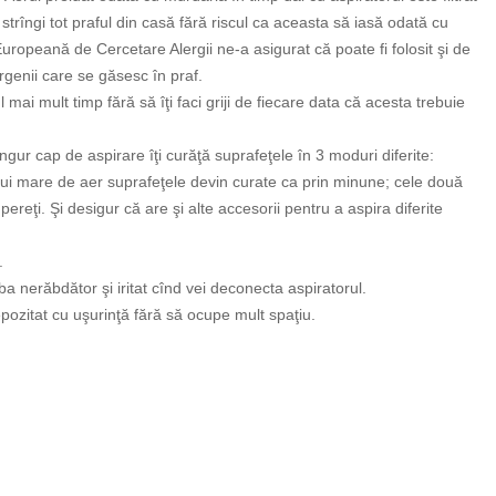
strîngi tot praful din casă fără riscul ca aceasta să iasă odată cu
Europeană de Cercetare Alergii ne-a asigurat că poate fi folosit şi de
rgenii care se găsesc în praf.
mai mult timp fără să îţi faci griji de fiecare data că acesta trebuie
ngur cap de aspirare îţi curăţă suprafeţele în 3 moduri diferite:
xului mare de aer suprafeţele devin curate ca prin minune; cele două
pereţi. Şi desigur că are şi alte accesorii pentru a aspira diferite
.
a nerăbdător şi iritat cînd vei deconecta aspiratorul.
ozitat cu uşurinţă fără să ocupe mult spaţiu.