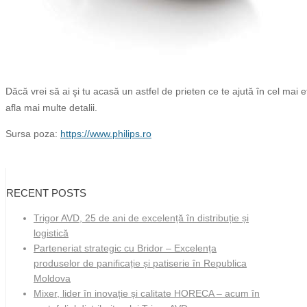
Dăcă vrei să ai şi tu acasă un astfel de prieten ce te ajută în cel mai
afla mai multe detalii.
Sursa poza:
https://www.philips.ro
RECENT POSTS
Trigor AVD, 25 de ani de excelență în distribuție și
logistică
Parteneriat strategic cu Bridor – Excelența
produselor de panificație și patiserie în Republica
Moldova
Mixer, lider în inovație și calitate HORECA – acum în