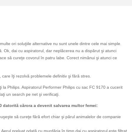
te ori soluţiile alternative nu sunt unele dintre cele mai simple.
. Ok, dai cu aspiratorul, dar neplăcerea nu a dispărut şi atunci
lace să cureţe covorul în patru labe. Corect nimănui şi atunci ce
care îţi rezolvă problemele definitiv şi fără stres.
i la Philips. Aspiratorul Performer Philips cu sac FC 9170 a cucerit
ţi un search pe net şi verificaţi.
70 datorită cărora a devenit salvarea multor femei:
uşeşte să cureţe fără efort chiar şi părul animalelor de companie
Aerul preluat odată cu murdăria în timp dai cu aspiratorul este filtrat