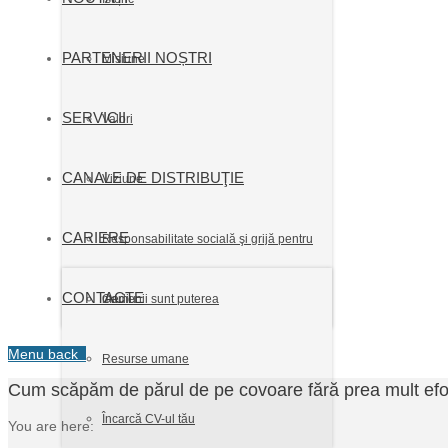
PARTENERII NOȘTRI
Misiune
SERVICII
Valori
CANALE DE DISTRIBUŢIE
Viziune
CARIERE
Responsabilitate socială şi grijă pentru
CONTACTE
mediu
Oamenii sunt puterea
Menu
back
Resurse umane
Cum scăpăm de părul de pe covoare fără prea mult efo
Încarcă CV-ul tău
You are here: