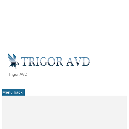
Trigor AVD
Menu
back