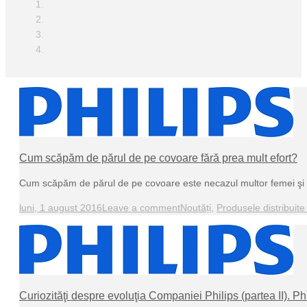
Cum scăpăm de părul de pe covoare fără prea mult efort?
Cum scăpăm de părul de pe covoare este necazul multor femei şi de
luni, 1 august 2016
Leave a comment
Noutăți
,
Produsele distribuite
Curiozităţi despre evoluţia Companiei Philips (partea II). P