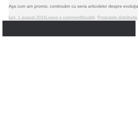
Aşa cum am promis, continuăm cu seria articolelor despre evoluţia 
luni, 1 august 2016
Leave a comment
Noutăți
,
Produsele distribuite