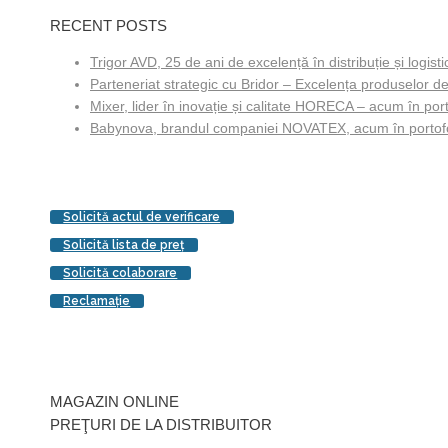
RECENT POSTS
Trigor AVD, 25 de ani de excelență în distribuție și logisti
Parteneriat strategic cu Bridor – Excelența produselor de
Mixer, lider în inovație și calitate HORECA – acum în porto
Babynova, brandul companiei NOVATEX, acum în portofol
Solicită actul de verificare
Solicită lista de preţ
Solicită colaborare
Reclamaţie
MAGAZIN ONLINE
PREŢURI DE LA DISTRIBUITOR