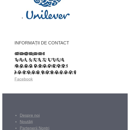
INFORMAȚII DE CONTACT
office@trigor.md
Tel/fax: (+373) 22 47 98 98
Republica Moldova MD 2023
mun.Chișinău, Str.Otovasca nr.17
Facebook
Despre noi
Noutăți
Partenerii Noștri