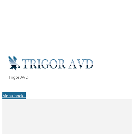
Trigor AVD
Menu
back