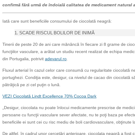
confirmă fără urmă de îndoială calitatea de medicament natural a
Iată care sunt beneficiile consumului de ciocolată neagră:
1. SCADE RISCUL BOLILOR DE INIMĂ
Tinerii de peste 20 de ani care mănâncă în fiecare zi 8 grame de cioc
funcţiilor vasculare, a arătat un studiu recent realizat de echipa medi
din Portugalia, potrivit
adevarul.ro
.
Fluxul arterial în cazul celor care consumă cu regularitate ciocolată n
portughezi. Condiţia este, desigur, ca nivelul de cacao din ciocolată 
pătrăţică pe zi cel puţin o lună.
VEZI Ciocolată Lindt Excellence 70% Cocoa Dark
„Desigur, ciocolata nu poate înlocui medicamente prescrise de medicii
persoane cu funcţii vasculare sever afectate, nu te poţi baza pe efect
beneficiile ei sunt cei cu risc mediu de boli cardiovasculare, obţinute l
De altfel, în cadrul unor cercetări anterioare, ciocolata neagră a fos