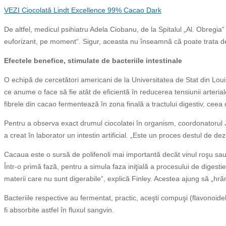
VEZI Ciocolată Lindt Excellence 99% Cacao Dark
De altfel, medicul psihiatru Adela Ciobanu, de la Spitalul „Al. Obregia
euforizant, pe moment“. Sigur, aceasta nu înseamnă că poate trata dep
Efectele benefice, stimulate de bacteriile intestinale
O echipă de cercetători americani de la Universitatea de Stat din Lou
ce anume o face să fie atât de eficientă în reducerea tensiunii arteriale
fibrele din cacao fermentează în zona finală a tractului digestiv, ceea 
Pentru a observa exact drumul ciocolatei în organism, coordonatorul Jo
a creat în laborator un intestin artificial. „Este un proces destul de de
Cacaua este o sursă de polifenoli mai importantă decât vinul roşu sau 
Într-o primă fază, pentru a simula faza iniţială a procesului de digest
materii care nu sunt digerabile“, explică Finley. Acestea ajung să „hrăn
Bacteriile respective au fermentat, practic, aceşti compuşi (flavonoidel
fi absorbite astfel în fluxul sangvin.