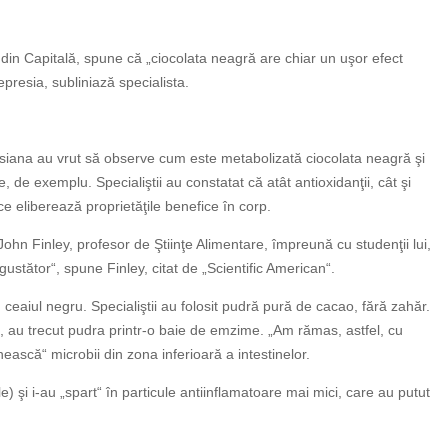
“ din Capitală, spune că „ciocolata neagră are chiar un uşor efect
resia, subliniază specialista.
isiana au vrut să observe cum este metabolizată ciocolata neagră şi
, de exemplu. Specialiştii au constatat că atât antioxidanţii, cât şi
ce eliberează proprietăţile benefice în corp.
hn Finley, profesor de Ştiinţe Alimentare, împreună cu studenţii lui,
zgustător“, spune Finley, citat de „Scientific American“.
ceaiul negru. Specialiştii au folosit pudră pură de cacao, fără zahăr.
ie, au trecut pudra printr-o baie de emzime. „Am rămas, astfel, cu
ească“ microbii din zona inferioară a intestinelor.
e) şi i-au „spart“ în particule antiinflamatoare mai mici, care au putut