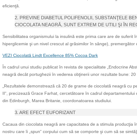
eficienţă.
2. PREVINE DIABETUL POLIFENOLII, SUBSTANŢELE B
CIOCOLATA NEAGRĂ, SUNT EXTREM DE UTILI ŞI ÎN REG
Sensibilitatea organismului la insulină este prima care are de suferit 
hiperglicemie şi un nivel crescut al grăsimilor în sânge), premergător 
VEZI Ciocolată Lindt Excellence 85% Cocoa Dark
În cadrul unui studiu publicat în revista de specialitate „Endocrine Abst
neagră decât portughezii în vederea obţinerii unor rezultate bune: 20 
„Rezultatele demonstrează că 20 de grame de ciocolată neagră cu pes
II“, precizează Grace Farhat, cercetătoare în cadrul departamentului de d
din Edinburgh, Marea Britanie, coordonatoarea studiului.
3. ARE EFECT EUFORIZANT
Cacaua din ciocolata neagră are capacitatea de a stimula producţia î
nostru care îi „spun“ corpului cum să se comporte şi cum să se simtă)