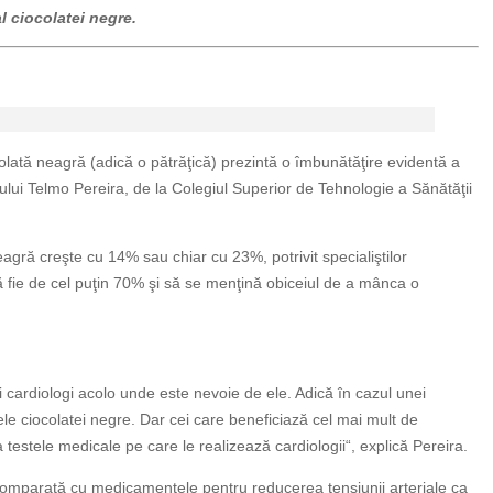
l ciocolatei negre.
olată neagră (adică o pătrăţică) prezintă o îmbunătăţire evidentă a
cului Telmo Pereira, de la Colegiul Superior de Tehnologie a Sănătăţii
eagră creşte cu 14% sau chiar cu 23%, potrivit specialiştilor
să fie de cel puţin 70% şi să se menţină obiceiul de a mânca o
 cardiologi acolo unde este nevoie de ele. Adică în cazul unei
ele ciocolatei negre. Dar cei care beneficiază cel mai mult de
a testele medicale pe care le realizează cardiologii“, explică Pereira.
t comparată cu medicamentele pentru reducerea tensiunii arteriale ca