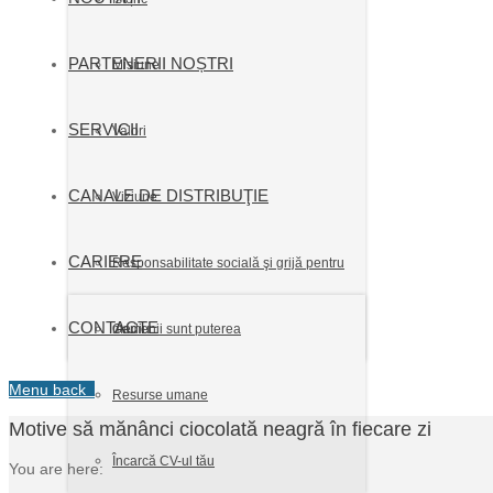
PARTENERII NOȘTRI
Misiune
SERVICII
Valori
CANALE DE DISTRIBUŢIE
Viziune
CARIERE
Responsabilitate socială şi grijă pentru
CONTACTE
mediu
Oamenii sunt puterea
Menu
back
Resurse umane
Motive să mănânci ciocolată neagră în fiecare zi
Încarcă CV-ul tău
You are here: