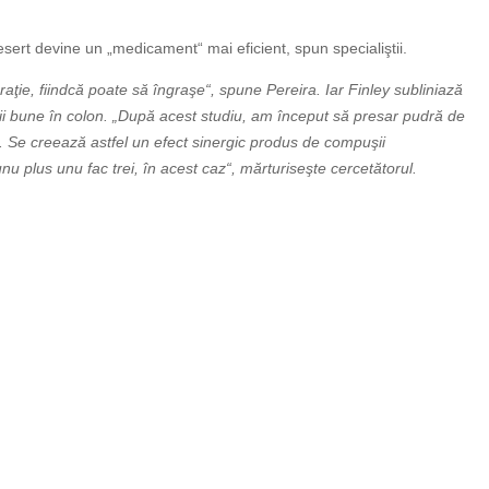
sert devine un „medicament“ mai eficient, spun specialiştii.
ţie, fiindcă poate să îngraşe“, spune Pereira. Iar Finley subliniază
ii bune în colon. „După acest studiu, am început să presar pudră de
ă. Se creează astfel un efect sinergic produs de compuşii
unu plus unu fac trei, în acest caz“, mărturiseşte cercetătorul.