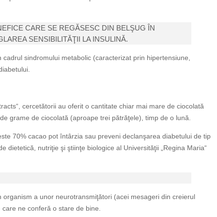
ENEFICE CARE SE REGĂSESC DIN BELŞUG ÎN
LAREA SENSIBILITĂŢII LA INSULINĂ.
în cadrul sindromului metabolic (caracterizat prin hipertensiune,
diabetului.
racts“, cercetătorii au oferit o cantitate chiar mai mare de ciocolată
de grame de ciocolată (aproape trei pătrăţele), timp de o lună.
te 70% cacao pot întârzia sau preveni declanşarea diabetului de tip
ietetică, nutriţie şi ştiinţe biologice al Universităţii „Regina Maria“
n organism a unor neurotransmiţători (acei mesageri din creierul
 care ne conferă o stare de bine.