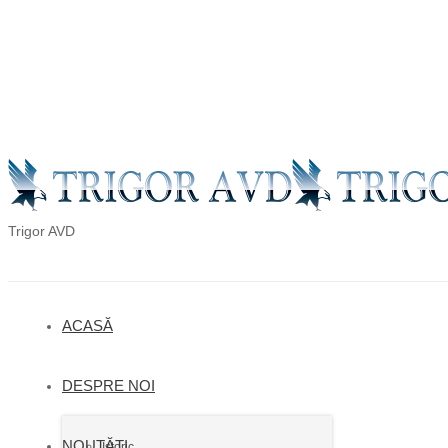
en
ro
ru
Trigor AVD
ACASĂ
DESPRE NOI
NOUTĂȚI
Istoric