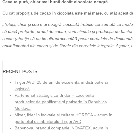
Cacaua pură, chiar mai bună decât ciocolata neagră
Cu cât proporţia de cacao în ciocolată este mai mare, cu atât acest de
„Totuşi, chiar şi cea mai neagră ciocolată trebuie consumată cu modera
că dacă preferăm praful de cacao, vom stimula şi producţia de bacter
cacao (atenţie să nu fie ultraprocesată!) peste cerealele de dimineaţ
antiinflamatori din cacao şi de fibrele din cerealele integrale. Aşadar, 
RECENT POSTS
Trigor AVD, 25 de ani de excelență în distribuție și
logistică
Parteneriat strategic cu Bridor – Excelența
produselor de panificație și patiserie în Republica
Moldova
Mixer, lider în inovație și calitate HORECA – acum în
portofoliul distribuitorului Trigor AVD
Babynova, brandul companiei NOVATEX, acum în