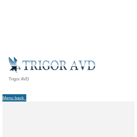
Trigor AVD
Menu
back