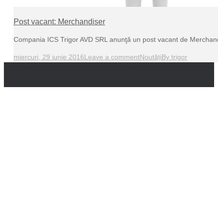
Post vacant: Merchandiser
Compania ICS Trigor AVD SRL anunţă un post vacant de Merchand
miercuri, 29 iunie 2016
Leave a comment
Noutăți
By
trigor