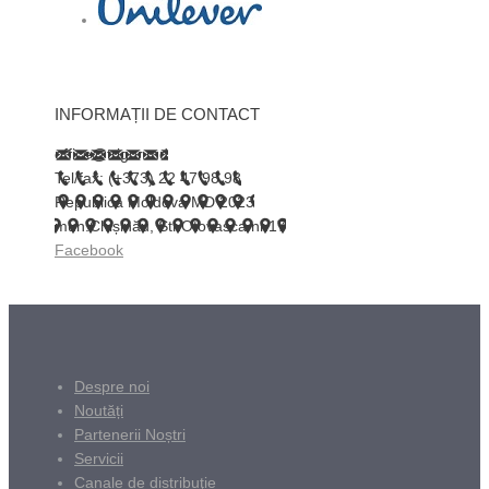
INFORMAȚII DE CONTACT
office@trigor.md
Tel/fax: (+373) 22 47 98 98
Republica Moldova MD 2023
mun.Chișinău, Str.Otovasca nr.17
Facebook
Despre noi
Noutăți
Partenerii Noștri
Servicii
Canale de distribuţie