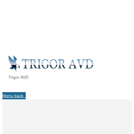
Trigor AVD
Menu
back