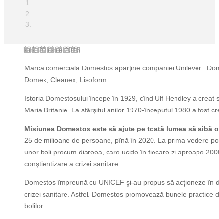
luni, 20 iunie 2016
Marca comercială Domestos aparţine companiei Unilever. Dome
Domex, Cleanex, Lisoform.
Istoria Domestosului începe în 1929, cînd Ulf Hendley a creat s
Maria Britanie. La sfârşitul anilor 1970-începutul 1980 a fost c
Misiunea Domestos este să ajute pe toată lumea să aibă o t
25 de milioane de persoane, pînă în 2020. La prima vedere poat
unor boli precum diareea, care ucide în fiecare zi aproape 200
conştientizare a crizei sanitare.
Domestos împreună cu UNICEF şi-au propus să acţioneze în direcţi
crizei sanitare. Astfel, Domestos promovează bunele practice de 
bolilor.