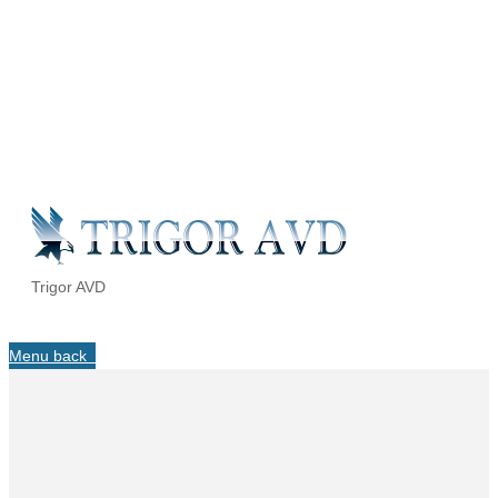
Trigor AVD
Menu
back