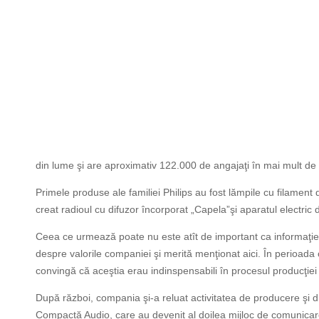
din lume şi are aproximativ 122.000 de angajaţi în mai mult de 
Primele produse ale familiei Philips au fost lămpile cu filament
creat radioul cu difuzor încorporat „Capela”şi aparatul electric d
Ceea ce urmează poate nu este atît de important ca informaţie 
despre valorile companiei şi merită menţionat aici. În perioada 
convingă că aceştia erau indinspensabili în procesul producţiei 
După război, compania şi-a reluat activitatea de producere şi di
Compactă Audio, care au devenit al doilea mijloc de comunicare a