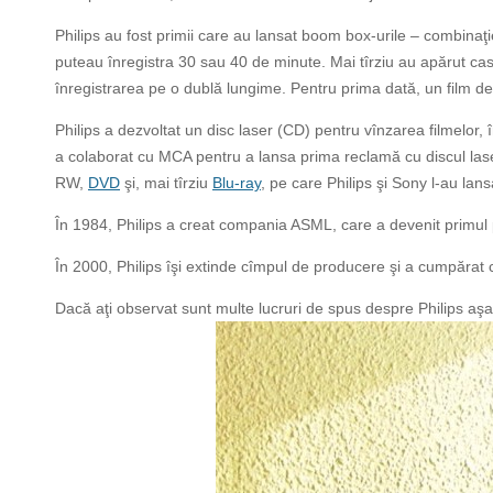
Philips au fost primii care au lansat boom box-urile – combinaţi
puteau înregistra 30 sau 40 de minute. Mai tîrziu au apărut cas
înregistrarea pe o dublă lungime. Pentru prima dată, un film de 
Philips a dezvoltat un disc laser (CD) pentru vînzarea filmelor, 
a colaborat cu MCA pentru a lansa prima reclamă cu discul las
RW,
DVD
şi, mai tîrziu
Blu-ray
, pe care Philips şi Sony l-au lan
În 1984, Philips a creat compania ASML, care a devenit primul p
În 2000, Philips îşi extinde cîmpul de producere şi a cumpărat 
Dacă aţi observat sunt multe lucruri de spus despre Philips aşa