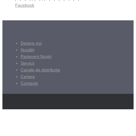
Facebook
Despre noi
Noutăți
Partenerii Noștri
Servicii
Canale de distribuţie
Cariere
Contacte