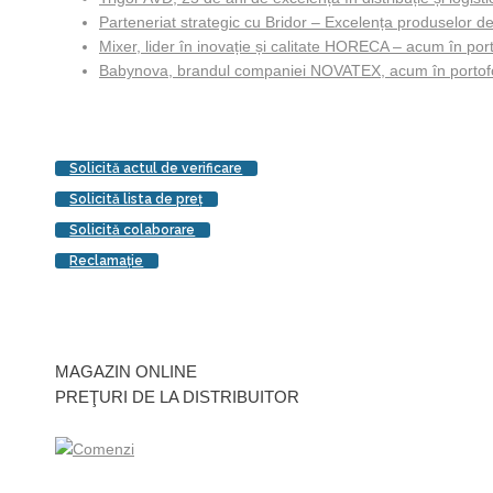
Parteneriat strategic cu Bridor – Excelența produselor de
Mixer, lider în inovație și calitate HORECA – acum în porto
Babynova, brandul companiei NOVATEX, acum în portofol
Solicită actul de verificare
Solicită lista de preţ
Solicită colaborare
Reclamaţie
MAGAZIN ONLINE
PREŢURI DE LA DISTRIBUITOR