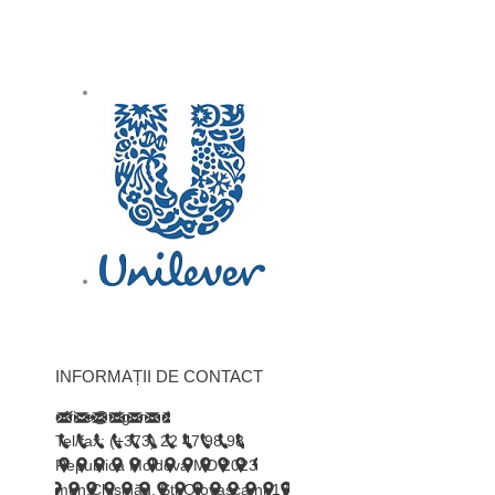
INFORMAȚII DE CONTACT
office@trigor.md
Tel/fax: (+373) 22 47 98 98
Republica Moldova MD 2023
mun.Chișinău, Str.Otovasca nr.17